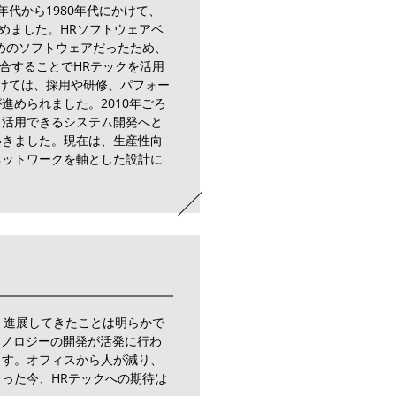
年代から1980年代にかけて、
めました。HRソフトウェアベ
めのソフトウェアだったため、
合することでHRテックを活用
かけては、採用や研修、パフォー
進められました。2010年ごろ
ら活用できるシステム開発へと
いきました。現在は、生産性向
ネットワークを軸とした設計に
く進展してきたことは明らかで
クノロジーの開発が活発に行わ
ます。オフィスから人が減り、
った今、HRテックへの期待は