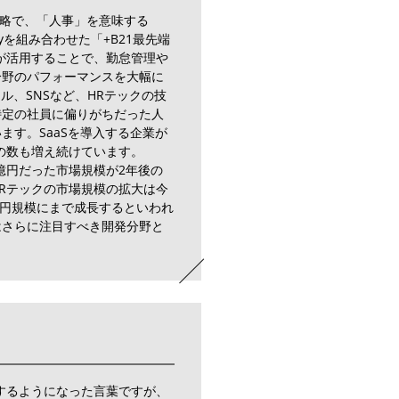
gy」の略で、「人事」を意味する
logyを組み合わせた「+B21最先端
が活用することで、勤怠管理や
分野のパフォーマンスを大幅に
ル、SNSなど、HRテックの技
特定の社員に偏りがちだった人
ます。SaaSを導入する企業が
の数も増え続けています。
5億円だった市場規模が2年後の
HRテックの市場規模の拡大は今
0億円規模にまで成長するといわれ
クはさらに注目すべき開発分野と
するようになった言葉ですが、